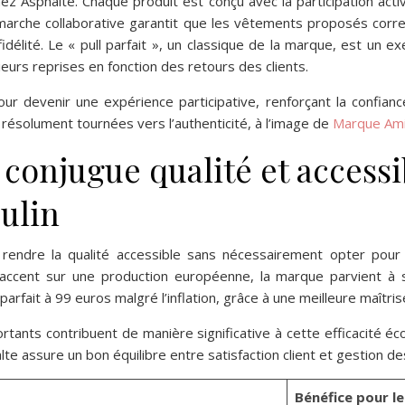
z Asphalte. Chaque produit est conçu avec la participation activ
démarche collaborative garantit que les vêtements proposés cor
r fidélité. Le « pull parfait », un classique de la marque, est 
sieurs reprises en fonction des retours des clients.
ur devenir une expérience participative, renforçant la confianc
s résolument tournées vers l’authenticité, à l’image de
Marque Am
onjugue qualité et accessib
ulin
rendre la qualité accessible sans nécessairement opter pour d
l’accent sur une production européenne, la marque parvient à st
 parfait à 99 euros malgré l’inflation, grâce à une meilleure maîtr
ants contribuent de manière significative à cette efficacité éc
lte assure un bon équilibre entre satisfaction client et gestion de
Bénéfice pour le